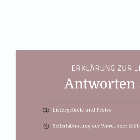
o
r
m
a
l
e
r
P
r
ERKLÄRUNG ZUR L
e
i
Antworten 
s
Liefergebiete und Preise
Selbstabholung der Ware, oder Stö