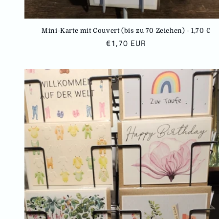
Mini-Karte mit Couvert (bis zu 70 Zeichen) - 1,70 €
N
€1,70 EUR
o
r
m
a
l
e
r
P
r
e
i
s