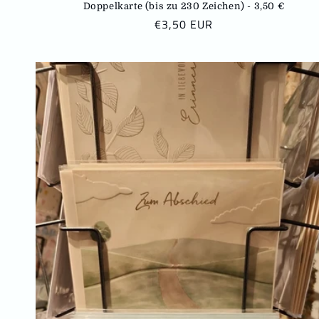
Doppelkarte (bis zu 230 Zeichen) - 3,50 €
N
€3,50 EUR
o
r
m
a
l
e
r
P
r
e
i
s