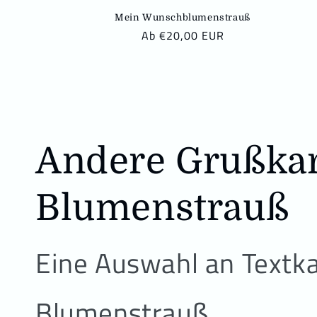
Mein Wunschblumenstrauß
N
Ab €20,00 EUR
o
r
m
a
l
e
Andere Grußka
r
P
r
Blumenstrauß
e
i
s
Eine Auswahl an Textka
Blumenstrauß.